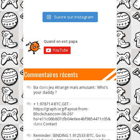
Suivre sur Instagram
Commentaires récents
Ba
dans
Jeu étrange mais amusant : Who’s
your daddy ?
+ 1.978714 BTC.GET -
https://graph.org/Payout-from-
Blockchaincom-06-26?
hs=e11c06b807cfb04e6ee4bf9854471c05&
dans
Contact
Reminder: SENDING 1.912533 BTC. Go to