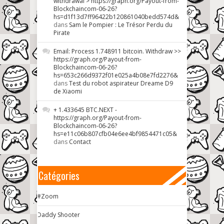
withdrawal > https://graph.org/Payout-from-
Blockchaincom-06-26?
hs=d1f13d7ff96422b120861040bedd574d&
dans
Sam le Pompier : Le Trésor Perdu du
Pirate
Email: Process 1.748911 bitcoin. Withdraw >>
https://graph.org/Payout-from-
Blockchaincom-06-26?
hs=653c266d9372f01e025a4b08e7fd2276&
dans
Test du robot aspirateur Dreame D9
de Xiaomi
+ 1.433645 BTC.NEXT -
https://graph.org/Payout-from-
Blockchaincom-06-26?
hs=e11c06b807cfb04e6ee4bf9854471c05&
dans
Contact
Catégories
#Zoom
Daddy Shooter