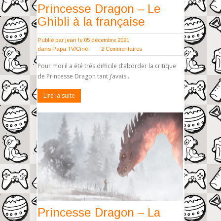
Princesse Dragon – Le
Ghibli à la française
Publié par
jean
le 05 décembre 2021
dans
Papa TV/Ciné
2 Commentaires
Pour moi il a été très difficile d’aborder la critique
de Princesse Dragon tant j’avais..
Lire la suite
Princesse Dragon – La