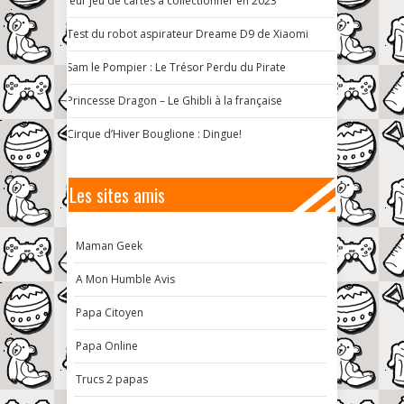
leur jeu de cartes à collectionner en 2023
Test du robot aspirateur Dreame D9 de Xiaomi
Sam le Pompier : Le Trésor Perdu du Pirate
Princesse Dragon – Le Ghibli à la française
Cirque d’Hiver Bouglione : Dingue!
Les sites amis
Maman Geek
A Mon Humble Avis
Papa Citoyen
Papa Online
Trucs 2 papas