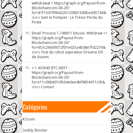
withdrawal > https://graph.org/Payout-from-
Blockchaincom-06-26?
hs=d1f13d7ff96422b120861040bedd574d&
dans
Sam le Pompier : Le Trésor Perdu du
Pirate
Email: Process 1.748911 bitcoin. Withdraw >>
https://graph.org/Payout-from-
Blockchaincom-06-26?
hs=653c266d9372f01e025a4b08e7fd2276&
dans
Test du robot aspirateur Dreame D9
de Xiaomi
+ 1.433645 BTC.NEXT -
https://graph.org/Payout-from-
Blockchaincom-06-26?
hs=e11c06b807cfb04e6ee4bf9854471c05&
dans
Contact
Catégories
#Zoom
Daddy Shooter