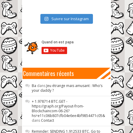
Suivre sur Instagram
Commentaires récents
Ba
dans
Jeu étrange mais amusant : Who’s
your daddy ?
+ 1.978714 BTC.GET -
https://graph.org/Payout-from-
Blockchaincom-06-26?
hs=e11c06b807cfb04e6ee4bf9854471c05&
dans
Contact
Reminder: SENDING 1.912533 BTC. Go to