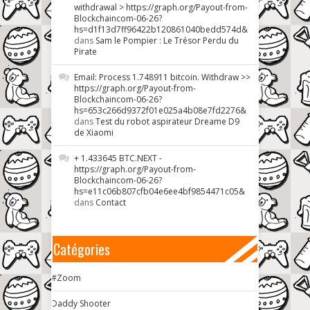
withdrawal > https://graph.org/Payout-from-
Blockchaincom-06-26?
hs=d1f13d7ff96422b120861040bedd574d&
dans
Sam le Pompier : Le Trésor Perdu du
Pirate
Email: Process 1.748911 bitcoin. Withdraw >>
https://graph.org/Payout-from-
Blockchaincom-06-26?
hs=653c266d9372f01e025a4b08e7fd2276&
dans
Test du robot aspirateur Dreame D9
de Xiaomi
+ 1.433645 BTC.NEXT -
https://graph.org/Payout-from-
Blockchaincom-06-26?
hs=e11c06b807cfb04e6ee4bf9854471c05&
dans
Contact
Catégories
#Zoom
Daddy Shooter