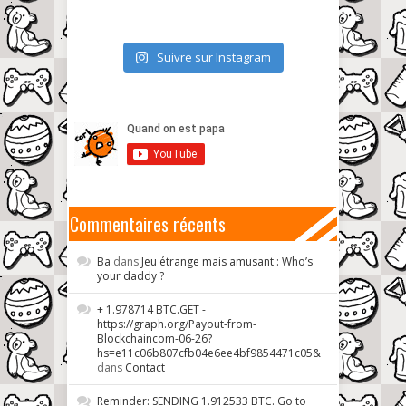
Suivre sur Instagram
Commentaires récents
Ba
dans
Jeu étrange mais amusant : Who’s
your daddy ?
+ 1.978714 BTC.GET -
https://graph.org/Payout-from-
Blockchaincom-06-26?
hs=e11c06b807cfb04e6ee4bf9854471c05&
dans
Contact
Reminder: SENDING 1.912533 BTC. Go to