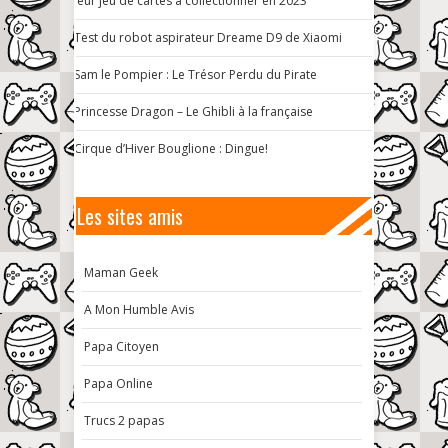
leur jeu de cartes à collectionner en 2023
Test du robot aspirateur Dreame D9 de Xiaomi
Sam le Pompier : Le Trésor Perdu du Pirate
Princesse Dragon – Le Ghibli à la française
Cirque d’Hiver Bouglione : Dingue!
Les sites amis
Maman Geek
A Mon Humble Avis
Papa Citoyen
Papa Online
Trucs 2 papas