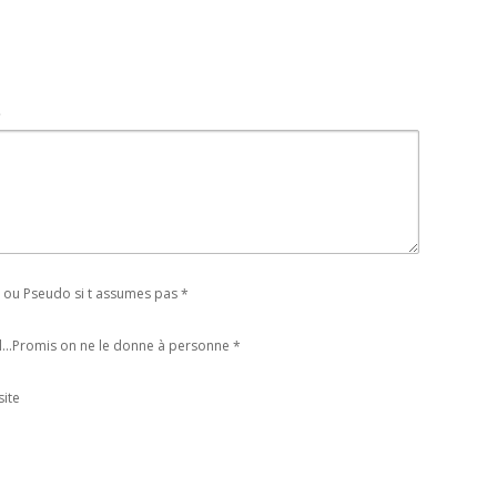
t
ou Pseudo si t assumes pas
*
l...Promis on ne le donne à personne
*
ite