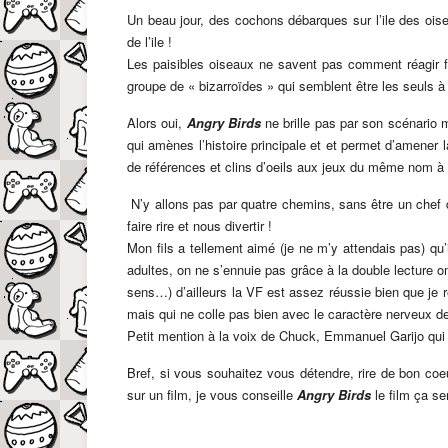
Un beau jour, des cochons débarques sur l’ile des oise
de l’ile !
Les paisibles oiseaux ne savent pas comment réagir f
groupe de « bizarroïdes » qui semblent être les seuls à
Alors oui,
Angry Birds
ne brille pas par son scénario 
qui amènes l’histoire principale et et permet d’amener 
de références et clins d’oeils aux jeux du même nom à 
N’y allons pas par quatre chemins, sans être un chef
faire rire et nous divertir !
Mon fils a tellement aimé (je ne m’y attendais pas) qu
adultes, on ne s’ennuie pas grâce à la double lecture 
sens…) d’ailleurs la VF est assez réussie bien que je 
mais qui ne colle pas bien avec le caractère nerveux d
Petit mention à la voix de Chuck, Emmanuel Garijo qui 
Bref, si vous souhaitez vous détendre, rire de bon co
sur un film, je vous conseille
Angry Birds
le film ça se