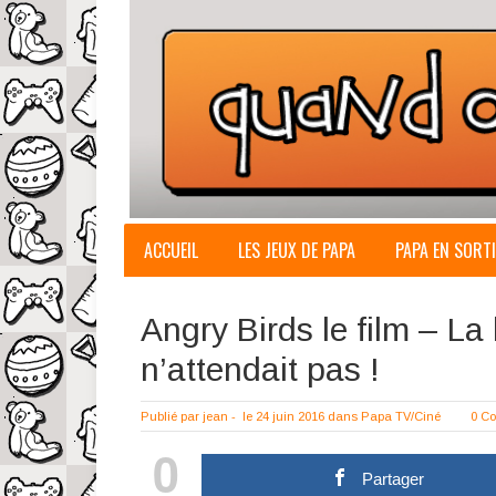
ACCUEIL
LES JEUX DE PAPA
PAPA EN SORTI
Angry Birds le film – La
n’attendait pas !
Publié par
jean
-
le 24 juin 2016
dans
Papa TV/Ciné
0 C
0
Partager