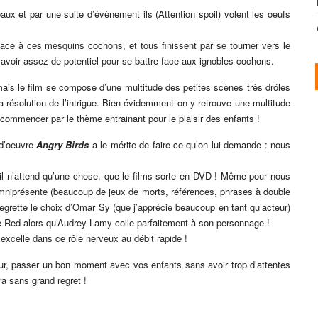
aux et par une suite d’évènement ils (Attention spoil) volent les oeufs
ace à ces mesquins cochons, et tous finissent par se tourner vers le
 avoir assez de potentiel pour se battre face aux ignobles cochons.
mais le film se compose d’une multitude des petites scènes très drôles
la résolution de l’intrigue. Bien évidemment on y retrouve une multitude
commencer par le thème entrainant pour le plaisir des enfants !
 d’oeuvre
Angry Birds
a le mérite de faire ce qu’on lui demande : nous
’il n’attend qu’une chose, que le films sorte en DVD ! Même pour nous
omniprésente (beaucoup de jeux de morts, références, phrases à double
regrette le choix d’Omar Sy (que j’apprécie beaucoup en tant qu’acteur)
e Red alors qu’Audrey Lamy colle parfaitement à son personnage !
excelle dans ce rôle nerveux au débit rapide !
eur, passer un bon moment avec vos enfants sans avoir trop d’attentes
ra sans grand regret !