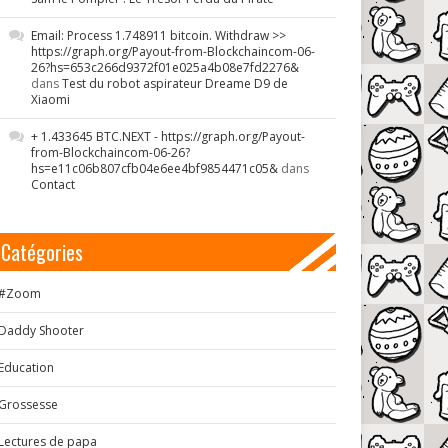
Email: Process 1.748911 bitcoin. Withdraw >>
https://graph.org/Payout-from-Blockchaincom-06-
26?hs=653c266d9372f01e025a4b08e7fd2276&
dans
Test du robot aspirateur Dreame D9 de
Xiaomi
+ 1.433645 BTC.NEXT - https://graph.org/Payout-
from-Blockchaincom-06-26?
hs=e11c06b807cfb04e6ee4bf9854471c05&
dans
Contact
Catégories
#Zoom
Daddy Shooter
Education
Grossesse
Lectures de papa