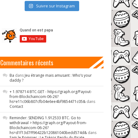
Suivre sur Instagram
Commentaires récents
Ba
dans
Jeu étrange mais amusant : Who’s your
daddy ?
+ 1.978714 BTC.GET - https://graph.org/Payout-
from-Blockchaincom-06-26?
hs=e11c06b807cfb04e6ee4bf9854471c05&
dans
Contact
Reminder: SENDING 1.912533 BTC. Go to
withdrawal > https://graph.org/Payout-from-
Blockchaincom-06-26?
hs=d1f13d7ff96422b120861040bedd574d&
dans
Sam le Pompier : Le Trésor Perdu du Pirate