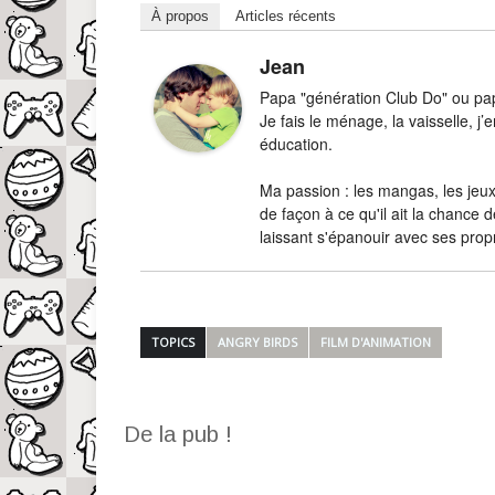
À propos
Articles récents
Jean
Papa "génération Club Do" ou papa
Je fais le ménage, la vaisselle, 
éducation.
Ma passion : les mangas, les jeux-
de façon à ce qu'il ait la chance d
laissant s'épanouir avec ses prop
TOPICS
ANGRY BIRDS
FILM D'ANIMATION
De la pub !