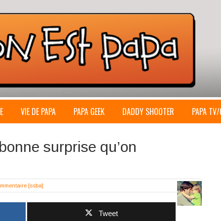
E
VIE DE PAPA
PAPA GEEK
DADDY SHOOTER
PAPA TV/
 bonne surprise qu’on
ommentaire
[ssba]
Tweet