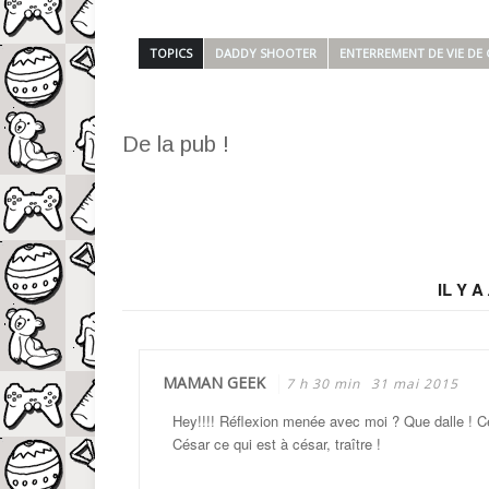
TOPICS
DADDY SHOOTER
ENTERREMENT DE VIE DE
De la pub !
IL Y A
MAMAN GEEK
7 h 30 min
31 mai 2015
Hey!!!! Réflexion menée avec moi ? Que dalle ! Ce
César ce qui est à césar, traître !