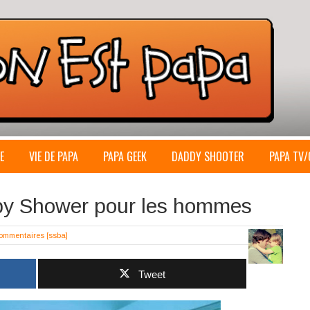
E
VIE DE PAPA
PAPA GEEK
DADDY SHOOTER
PAPA TV/
by Shower pour les hommes
ommentaires
[ssba]
Tweet