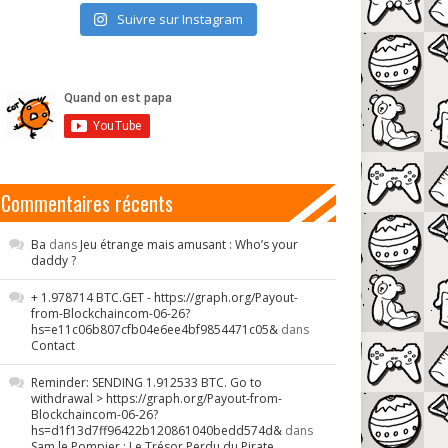
Suivre sur Instagram
Commentaires récents
Ba
dans
Jeu étrange mais amusant : Who’s your
daddy ?
+ 1.978714 BTC.GET - https://graph.org/Payout-
from-Blockchaincom-06-26?
hs=e11c06b807cfb04e6ee4bf9854471c05&
dans
Contact
Reminder: SENDING 1.912533 BTC. Go to
withdrawal > https://graph.org/Payout-from-
Blockchaincom-06-26?
hs=d1f13d7ff96422b120861040bedd574d&
dans
Sam le Pompier : Le Trésor Perdu du Pirate