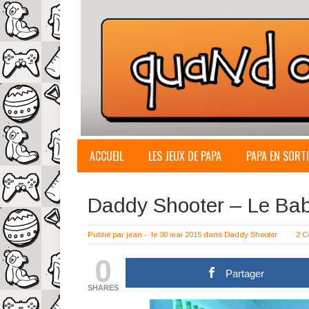
ACCUEIL
LES JEUX DE PAPA
PAPA EN SORTI
Daddy Shooter – Le Ba
Publié par
jean
-
le 30 mai 2015
dans
Daddy Shooter
2 C
0
Partager
SHARES