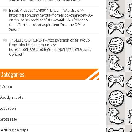
Email: Process 1.748911 bitcoin. Withdraw >>
https://graph.org/Payout-from-Blockchaincom-06-
26?hs=653c266d9372f01e025a4b08e7fd2276&
dans
Test du robot aspirateur Dreame D9 de
Xiaomi
+ 1.433645 BTC.NEXT - https://graph.org/Payout-
from-Blockchaincom-06-26?
hs=e11c06b807cfb04e6ee4bf9854471c05&
dans
Contact
Catégories
#Zoom
Daddy Shooter
Education
Grossesse
Lectures de papa