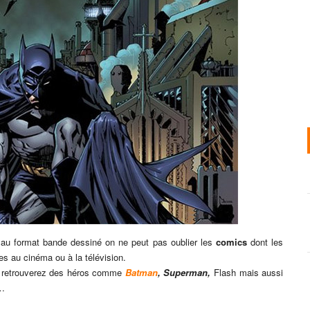
 au format bande dessiné on ne peut pas oublier les
comics
dont les
es au cinéma ou à la télévision.
 retrouverez des héros comme
Batman
,
Superman,
Flash mais aussi
e…