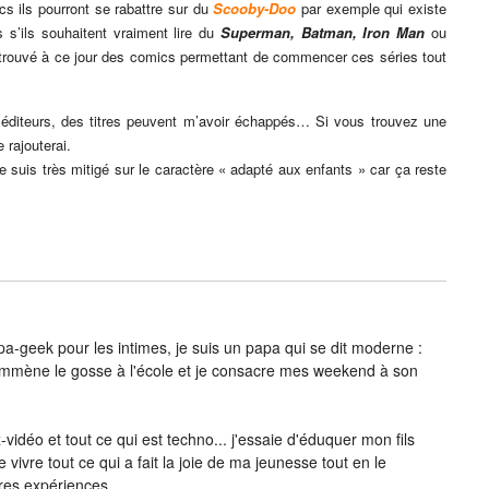
s ils pourront se rabattre sur du
Scooby-Doo
par exemple qui existe
s s’ils souhaitent vraiment lire du
Superman, Batman,
Iron Man
ou
 trouvé à ce jour des comics permettant de commencer ces séries tout
des éditeurs, des titres peuvent m’avoir échappés… Si vous trouvez une
 rajouterai.
je suis très mitigé sur le caractère « adapté aux enfants » car ça reste
-geek pour les intimes, je suis un papa qui se dit moderne :
j’emmène le gosse à l'école et je consacre mes weekend à son
vidéo et tout ce qui est techno... j'essaie d'éduquer mon fils
e vivre tout ce qui a fait la joie de ma jeunesse tout en le
res expériences...