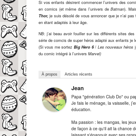
Si vos enfants désirent commencer l’univers des comic
en comics (et même dans l’univers de
Batman
). Mai
Thor,
je suis désolé de vous annoncer que je n’ai pas
en étant adaptés à leur âge.
NB: j’ai beau avoir fouiller sur les différents sites 
série de comcis de super héros adapté aux enfants je le
(Si vous me sortez
Big Hero 6
/
Les nouveaux héros
du comic intégré à l’univers
Marvel)
À propos
Articles récents
Jean
Papa "génération Club Do" ou papa
Je fais le ménage, la vaisselle, 
éducation.
Ma passion : les mangas, les jeux-
de façon à ce qu'il ait la chance d
laissant s'épanouir avec ses prop