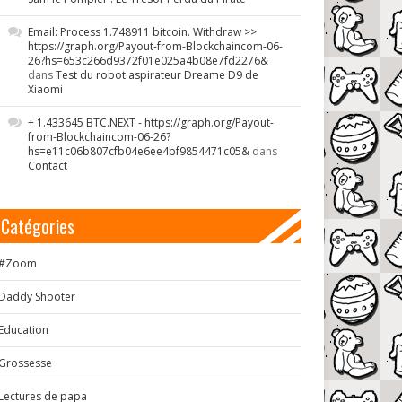
Email: Process 1.748911 bitcoin. Withdraw >>
https://graph.org/Payout-from-Blockchaincom-06-
26?hs=653c266d9372f01e025a4b08e7fd2276&
dans
Test du robot aspirateur Dreame D9 de
Xiaomi
+ 1.433645 BTC.NEXT - https://graph.org/Payout-
from-Blockchaincom-06-26?
hs=e11c06b807cfb04e6ee4bf9854471c05&
dans
Contact
Catégories
#Zoom
Daddy Shooter
Education
Grossesse
Lectures de papa