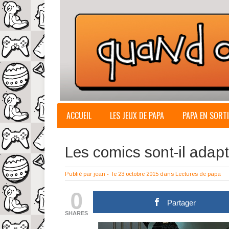
ACCUEIL
LES JEUX DE PAPA
PAPA EN SORTI
Les comics sont-il adapt
Publié par
jean
-
le 23 octobre 2015
dans
Lectures de papa
0
Partager
SHARES