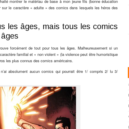
ouhaité montrer le matériau de base à mon jeune fils (bonne éducation
er sur le caractère « adulte » des comics dans lesquels les héros des
us les âges, mais tous les comics
 âges
ouve forcément de tout pour tous les âges. Malheureusement si un
caractère familial et « non violent » (la violence peut être humoristique
éros les plus connus des comics américains.
 n’ai absolument aucun comics qui pourrait être 1/ compris 2/ lu 3/