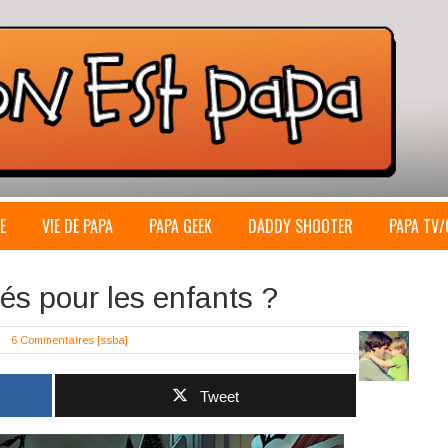
E
VIE DE PAPA
PAPA GEEK
DADDY SHOOTER
PAPA TV/
és pour les enfants ?
6 Commentaires
[ssba]
Tweet