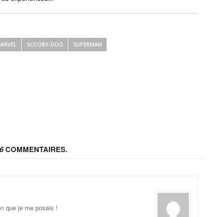
ARVEL
SCOOBY-DOO
SUPERMAN
6
COMMENTAIRES.
ion que je me posais !