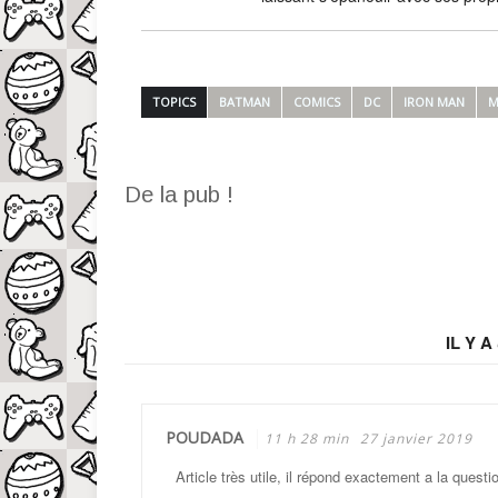
TOPICS
BATMAN
COMICS
DC
IRON MAN
M
De la pub !
IL Y A
POUDADA
11 h 28 min
27 janvier 2019
Article très utile, il répond exactement a la quest