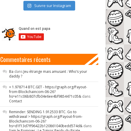
Suivre sur Instagram
Commentaires récents
Ba
dans
Jeu étrange mais amusant : Who’s your
daddy ?
+ 1.978714 BTC.GET - https://graph.org/Payout-
from-Blockchaincom-06-26?
hs=e11c06b807cfb04e6ee4bf9854471c05&
dans
Contact
Reminder: SENDING 1.912533 BTC. Go to
withdrawal > https://graph.org/Payout-from-
Blockchaincom-06-26?
hs=d1f13d7ff96422b120861040bedd574d&
dans
Sam le Pompier : Le Trésor Perdu du Pirate