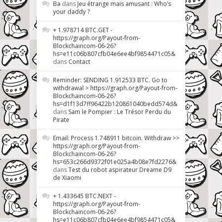
Ba
dans
Jeu étrange mais amusant : Who’s
your daddy ?
+ 1.978714 BTC.GET -
https://graph.org/Payout-from-
Blockchaincom-06-26?
hs=e11c06b807cfb04e6ee4bf9854471c05&
dans
Contact
Reminder: SENDING 1.912533 BTC. Go to
withdrawal > https://graph.org/Payout-from-
Blockchaincom-06-26?
hs=d1f13d7ff96422b120861040bedd574d&
dans
Sam le Pompier : Le Trésor Perdu du
Pirate
Email: Process 1.748911 bitcoin. Withdraw >>
https://graph.org/Payout-from-
Blockchaincom-06-26?
hs=653c266d9372f01e025a4b08e7fd2276&
dans
Test du robot aspirateur Dreame D9
de Xiaomi
+ 1.433645 BTC.NEXT -
https://graph.org/Payout-from-
Blockchaincom-06-26?
hs=e11c06b807cfb04e6ee4bf9854471c05&