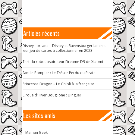
Articles récents
Disney Lorcana – Disney et Ravensburger lancent
leur jeu de cartes à collectionner en 2023
Test du robot aspirateur Dreame D9 de Xiaomi
Sam le Pompier : Le Trésor Perdu du Pirate
Princesse Dragon – Le Ghibli à la française
Cirque d’Hiver Bouglione : Dingue!
Les sites amis
Maman Geek