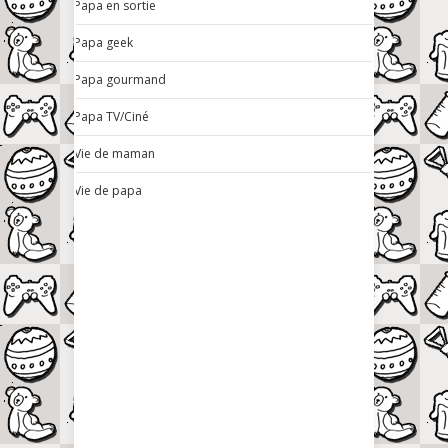
Papa en sortie
Papa geek
Papa gourmand
Papa TV/Ciné
Vie de maman
Vie de papa