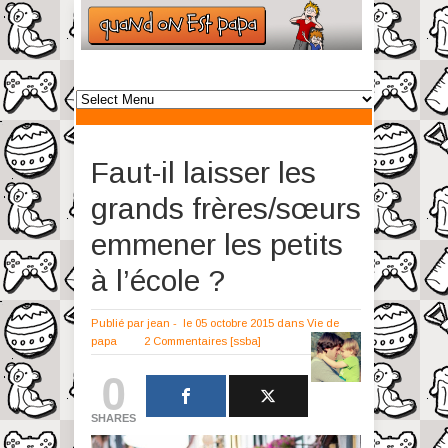
Faut-il laisser les
grands frères/sœurs
emmener les petits
à l’école ?
Publié par
jean
-
le 05 octobre 2015
dans
Vie de
papa
2 Commentaires
[ssba]
0
SHARES