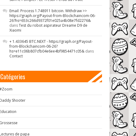
Email: Process 1.748911 bitcoin. Withdraw >>
https://graph.org/Payout-from-Blockchaincom-06-
26?hs=653c266d9372f01e025a4b08e7fd2276&
dans
Test du robot aspirateur Dreame D9 de
Xiaomi
+ 1.433645 BTC.NEXT - https://graph.org/Payout-
from-Blockchaincom-06-26?
hs=e11c06b807cfb04e6ee4bf9854471c05&
dans
Contact
Catégories
#Zoom
Daddy Shooter
Education
Grossesse
Lectures de papa