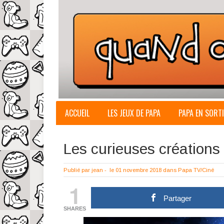
ACCUEIL
LES JEUX DE PAPA
PAPA EN SORTI
Les curieuses créations
Publié par
jean
-
le 01 novembre 2018
dans
Papa TV/Ciné
1
Partager
SHARES