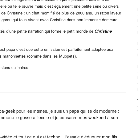
lle ou telle œuvre mais c’est également une petite série ou divers
 de Christine : un chat momifié de plus de 2000 ans, un raton laveur
p-garou qui tous vivent avec Christine dans son immense demeure.
és d’une petite narration qui forme le petit monde de
Christine
n est papa c’est que cette émission est parfaitement adaptée aux
des marionnettes (comme dans les Muppets).
sions culinaires.
-geek pour les intimes, je suis un papa qui se dit moderne :
j’emmène le gosse à l'école et je consacre mes weekend à son
vidéo et tout ce qui est techno... j'essaie d'éduquer mon fils