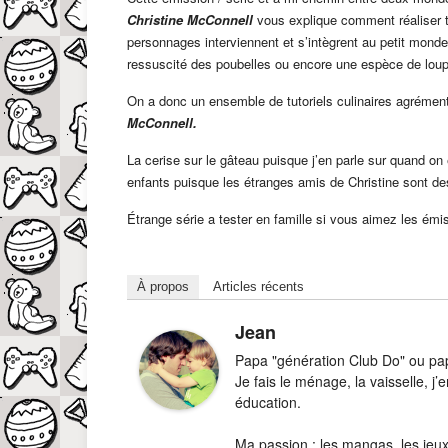
Christine McConnell
vous explique comment réaliser te
personnages interviennent et s’intègrent au petit monde
ressuscité des poubelles ou encore une espèce de lou
On a donc un ensemble de tutoriels culinaires agrément
McConnell.
La cerise sur le gâteau puisque j’en parle sur quand o
enfants puisque les étranges amis de Christine sont 
Étrange série a tester en famille si vous aimez les émis
À propos
Articles récents
Jean
Papa "génération Club Do" ou papa
Je fais le ménage, la vaisselle, 
éducation.
Ma passion : les mangas, les jeux-