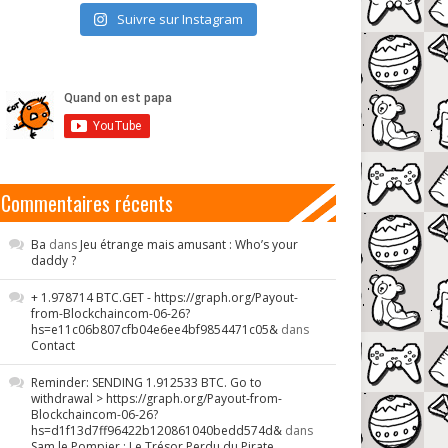
Suivre sur Instagram
Commentaires récents
Ba
dans
Jeu étrange mais amusant : Who’s your
daddy ?
+ 1.978714 BTC.GET - https://graph.org/Payout-
from-Blockchaincom-06-26?
hs=e11c06b807cfb04e6ee4bf9854471c05&
dans
Contact
Reminder: SENDING 1.912533 BTC. Go to
withdrawal > https://graph.org/Payout-from-
Blockchaincom-06-26?
hs=d1f13d7ff96422b120861040bedd574d&
dans
Sam le Pompier : Le Trésor Perdu du Pirate