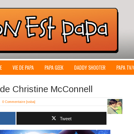
E
VIE DE PAPA
PAPA GEEK
DADDY SHOOTER
PAPA TV/
 de Christine McConnell
0 Commentaire
[ssba]
Tweet