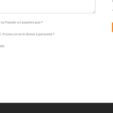
ou Pseudo si t assumes pas
*
l...Promis on ne le donne à personne
*
ite