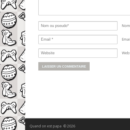
Nom 
Emai
Webs
Quand on est papa © 2026