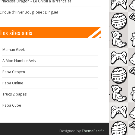
Princesse Dragon – Le Ghibli à la française
Cirque d’Hiver Bouglione : Dingue!
Les sites amis
Maman Geek
A Mon Humble Avis
Papa Citoyen
Papa Online
Trucs 2 papas
Papa Cube
Designed by
ThemePacific