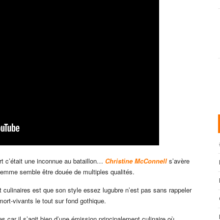
rt c’était une inconnue au bataillon…
Christine McConnell
s’avère
e femme semble être douée de multiples qualités.
culinaires est que son style essez lugubre n’est pas sans rappeler
rt-vivants le tout sur fond gothique.
 car il s’agit bien d’une émission principalement culinaire où