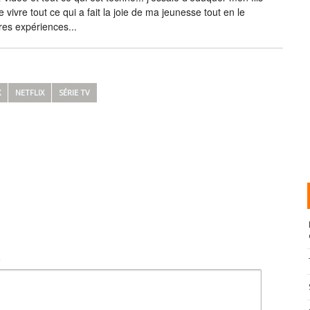
e vivre tout ce qui a fait la joie de ma jeunesse tout en le
res expériences...
X
NETFLIX
SÉRIE TV
t