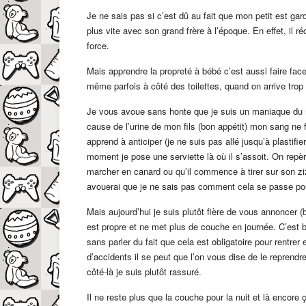
Je ne sais pas si c’est dû au fait que mon petit est ga
plus vite avec son grand frère à l’époque. En effet, il 
force.
Mais apprendre la propreté à bébé c’est aussi faire face
même parfois à côté des toilettes, quand on arrive trop 
Je vous avoue sans honte que je suis un maniaque du 
cause de l’urine de mon fils (bon appétit) mon sang ne
apprend à anticiper (je ne suis pas allé jusqu’à plastif
moment je pose une serviette là où il s’assoit. On re
marcher en canard ou qu’il commence à tirer sur son zizi
avouerai que je ne sais pas comment cela se passe pour 
Mais aujourd’hui je suis plutôt fière de vous annoncer (
est propre et ne met plus de couche en journée. C’es
sans parler du fait que cela est obligatoire pour rentrer
d’accidents il se peut que l’on vous dise de le reprendr
côté-là je suis plutôt rassuré.
Il ne reste plus que la couche pour la nuit et là encore