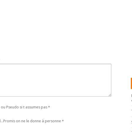
t
ou Pseudo si t assumes pas
*
l...Promis on ne le donne à personne
*