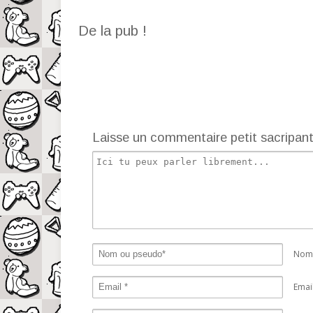
De la pub !
Laisse un commentaire petit sacripan
Nom 
Emai