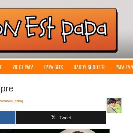
E
VIE DE PAPA
PAPA GEEK
DADDY SHOOTER
PAPA TV/
opre
mentaire
[ssba]
Tweet