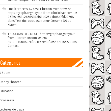
Email: Process 1.748911 bitcoin. Withdraw >>
https://graph.org/Payout-from-Blockchaincom-06-
26?hs=653c266d9372f01e025a4b08e7fd2276&
dans
Test du robot aspirateur Dreame D9 de
Xiaomi
+ 1.433645 BTC.NEXT - https://graph.org/Payout-
from-Blockchaincom-06-26?
hs=e11c06b807cfb04e6ee4bf9854471c05&
dans
Contact
Catégories
#Zoom
Daddy Shooter
Education
Grossesse
Lectures de papa