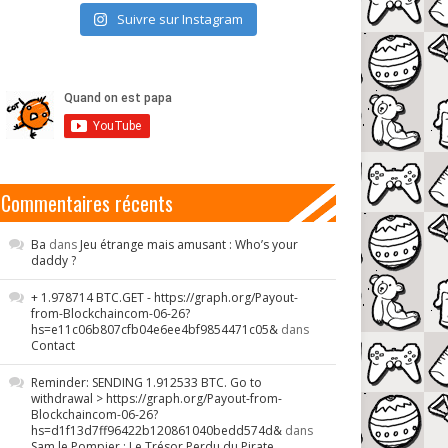
Suivre sur Instagram
Commentaires récents
Ba
dans
Jeu étrange mais amusant : Who’s your
daddy ?
+ 1.978714 BTC.GET - https://graph.org/Payout-
from-Blockchaincom-06-26?
hs=e11c06b807cfb04e6ee4bf9854471c05&
dans
Contact
Reminder: SENDING 1.912533 BTC. Go to
withdrawal > https://graph.org/Payout-from-
Blockchaincom-06-26?
hs=d1f13d7ff96422b120861040bedd574d&
dans
Sam le Pompier : Le Trésor Perdu du Pirate