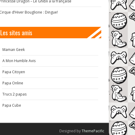
Princesse Dragon – Le Ghibli à la française
Cirque d’Hiver Bouglione : Dingue!
Les sites amis
Maman Geek
A Mon Humble Avis
Papa Citoyen
Papa Online
Trucs 2 papas
Papa Cube
Designed by
ThemePacific