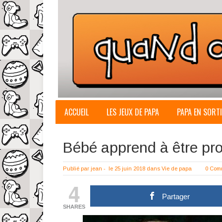
ACCUEIL
LES JEUX DE PAPA
PAPA EN SORTI
Bébé apprend à être pr
Publié par
jean
-
le 25 juin 2018
dans
Vie de papa
0 Com
4
Partager
SHARES