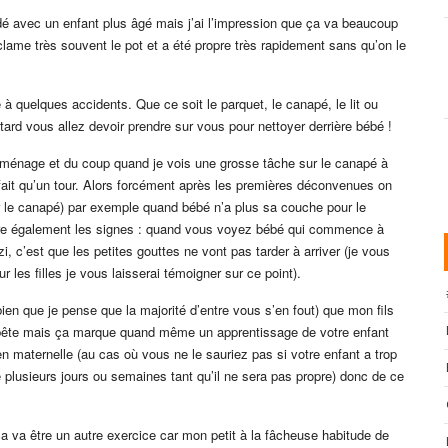
rdé avec un enfant plus âgé mais j’ai l’impression que ça va beaucoup
réclame très souvent le pot et a été propre très rapidement sans qu’on le
 à quelques accidents. Que ce soit le parquet, le canapé, le lit ou
tard vous allez devoir prendre sur vous pour nettoyer derrière bébé !
ménage et du coup quand je vois une grosse tâche sur le canapé à
 fait qu’un tour. Alors forcément après les premières déconvenues on
ier le canapé) par exemple quand bébé n’a plus sa couche pour le
père également les signes : quand vous voyez bébé qui commence à
, c’est que les petites gouttes ne vont pas tarder à arriver (je vous
les filles je vous laisserai témoigner sur ce point).
bien que je pense que la majorité d’entre vous s’en fout) que mon fils
t bête mais ça marque quand même un apprentissage de votre enfant
 en maternelle (au cas où vous ne le sauriez pas si votre enfant a trop
e plusieurs jours ou semaines tant qu’il ne sera pas propre) donc de ce
 ça va être un autre exercice car mon petit à la fâcheuse habitude de