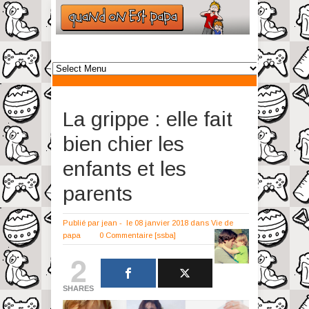
La grippe : elle fait
bien chier les
enfants et les
parents
Publié par
jean
-
le 08 janvier 2018
dans
Vie de
papa
0 Commentaire
[ssba]
2
SHARES