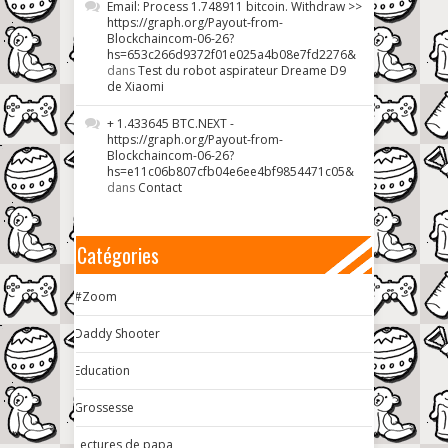
Email: Process 1.748911 bitcoin. Withdraw >>
https://graph.org/Payout-from-
Blockchaincom-06-26?
hs=653c266d9372f01e025a4b08e7fd2276&
dans
Test du robot aspirateur Dreame D9
de Xiaomi
+ 1.433645 BTC.NEXT -
https://graph.org/Payout-from-
Blockchaincom-06-26?
hs=e11c06b807cfb04e6ee4bf9854471c05&
dans
Contact
Catégories
#Zoom
Daddy Shooter
Education
Grossesse
Lectures de papa