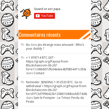
Commentaires récents
Ba
dans
Jeu étrange mais amusant : Who’s
your daddy ?
+ 1.978714 BTC.GET -
https://graph.org/Payout-from-
Blockchaincom-06-26?
hs=e11c06b807cfb04e6ee4bf9854471c05&
dans
Contact
Reminder: SENDING 1.912533 BTC. Go to
withdrawal > https://graph.org/Payout-from-
Blockchaincom-06-26?
hs=d1f13d7ff96422b120861040bedd574d&
dans
Sam le Pompier : Le Trésor Perdu du
Pirate