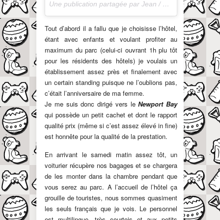
Une publication partagée par Jean / QuandOnEstPapa (@jayergoodtime) le
Tout d’abord il a fallu que je choisisse l’hôtel,
étant avec enfants et voulant profiter au
maximum du parc (celui-ci ouvrant 1h plu tôt
pour les résidents des hôtels) je voulais un
établissement assez près et finalement avec
un certain standing puisque ne l’oublions pas,
c’était l’anniversaire de ma femme.
Je me suis donc dirigé vers le
Newport Bay
qui possède un petit cachet et dont le rapport
qualité prix (même si c’est assez élevé in fine)
est honnête pour la qualité de la prestation.
En arrivant le samedi matin assez tôt, un
voiturier récupère nos bagages et se chargera
de les monter dans la chambre pendant que
vous serez au parc. A l’accueil de l’hôtel ça
grouille de touristes, nous sommes quasiment
les seuls français que je vois. Le personnel
est multilingue, très courtois et aux petits