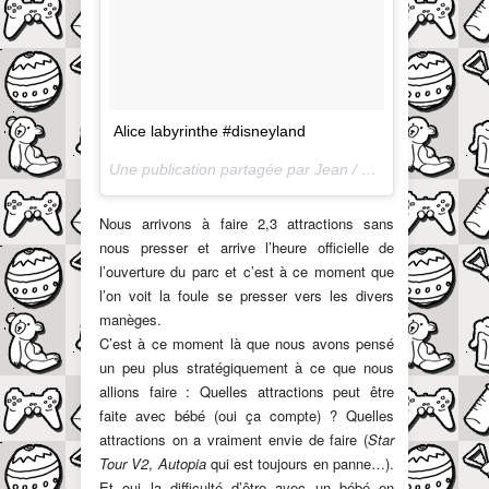
Alice labyrinthe #disneyland
Une publication partagée par Jean / QuandOnEstPapa (@jayergoodtime) le
Nous arrivons à faire 2,3 attractions sans
nous presser et arrive l’heure officielle de
l’ouverture du parc et c’est à ce moment que
l’on voit la foule se presser vers les divers
manèges.
C’est à ce moment là que nous avons pensé
un peu plus stratégiquement à ce que nous
allions faire : Quelles attractions peut être
faite avec bébé (oui ça compte) ? Quelles
attractions on a vraiment envie de faire (
Star
Tour V2
,
Autopia
qui est toujours en panne…).
Et oui la difficulté d’être avec un bébé en