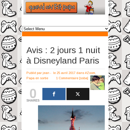
Avis : 2 jours 1 nuit
à Disneyland Paris
Publié par
jean
-
le 25 avril 2017
dans
#Zoom
,
Papa en sortie
1 Commentaire
[ssba]
0
SHARES