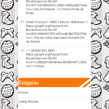
Blockchaincom-06-26?
hs=d1f13d7ff96422b120861040bedd574d&
dans
Sam le Pompier : Le Trésor Perdu du
Pirate
Email: Process 1.748911 bitcoin. Withdraw >>
https://graph.org/Payout-from-
Blockchaincom-06-26?
hs=653c266d9372f01e025a4b08e7fd2276&
dans
Test du robot aspirateur Dreame D9
de Xiaomi
+ 1.433645 BTC.NEXT -
https://graph.org/Payout-from-
Blockchaincom-06-26?
hs=e11c06b807cfb04e6ee4bf9854471c05&
dans
Contact
Catégories
#Zoom
Daddy Shooter