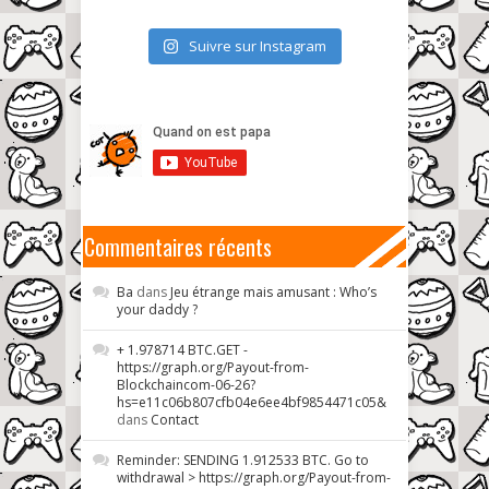
Suivre sur Instagram
Commentaires récents
Ba
dans
Jeu étrange mais amusant : Who’s
your daddy ?
+ 1.978714 BTC.GET -
https://graph.org/Payout-from-
Blockchaincom-06-26?
hs=e11c06b807cfb04e6ee4bf9854471c05&
dans
Contact
Reminder: SENDING 1.912533 BTC. Go to
withdrawal > https://graph.org/Payout-from-