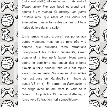
(qui a mal vieilli),
Moteur action
, mais surtout
Disney junior live
que bébé et grand ont
adorés !
La maison de mickey
,
les petits
Einstein
ainsi que
Mani et ses outils
ont
émerveillés mes enfants (les gamins ont tous
hurlés de joie dans la salle).
Entre temps le parc a ouvert ses portes aux
autres visiteurs, mais on se rend très vite
compte que quelques rares attractions
monopolisent les foules :
Ratatouille,
Crush
coaster
et la
Tour de la terreur
. Nous avons
écarté le deuxième car aucun des enfants
n’avait la taille pour le faire et il est réputé
assez mouvementé. Nous avons donc utilisé
nos fast pass sur Ratatouille (1 minute de
queue VS 1h15). En sortant de
Ratatouille
, je
me dirige avec un ami vers la
Tour de la
terreur
… Coup de bol 15 minutes d’attente, on
fonce vers l’attraction (fort sympathique).