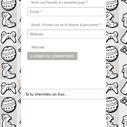
Nom ou Pseudo si t assumes pas
*
Email...Promis on ne le donne à personne
*
Website