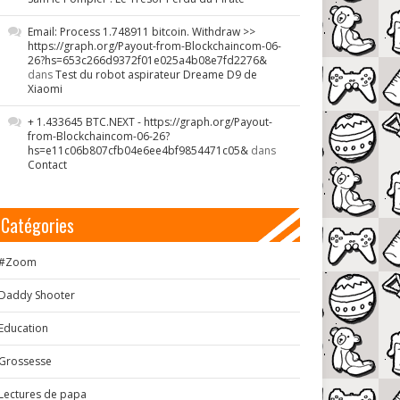
Email: Process 1.748911 bitcoin. Withdraw >>
https://graph.org/Payout-from-Blockchaincom-06-
26?hs=653c266d9372f01e025a4b08e7fd2276&
dans
Test du robot aspirateur Dreame D9 de
Xiaomi
+ 1.433645 BTC.NEXT - https://graph.org/Payout-
from-Blockchaincom-06-26?
hs=e11c06b807cfb04e6ee4bf9854471c05&
dans
Contact
Catégories
#Zoom
Daddy Shooter
Education
Grossesse
Lectures de papa