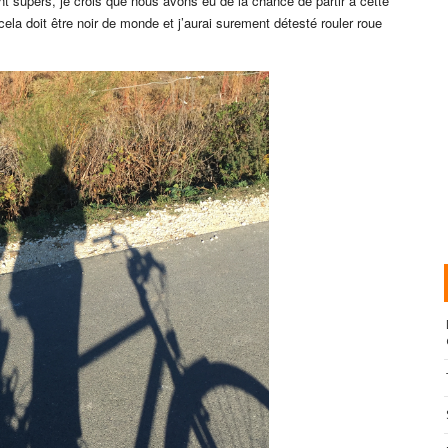
nt supers, je crois que nous avons eu de la chance de partir à cette
cela doit être noir de monde et j’aurai surement détesté rouler roue