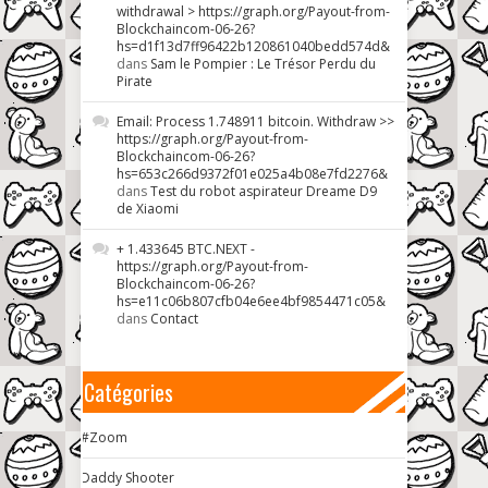
withdrawal > https://graph.org/Payout-from-
Blockchaincom-06-26?
hs=d1f13d7ff96422b120861040bedd574d&
dans
Sam le Pompier : Le Trésor Perdu du
Pirate
Email: Process 1.748911 bitcoin. Withdraw >>
https://graph.org/Payout-from-
Blockchaincom-06-26?
hs=653c266d9372f01e025a4b08e7fd2276&
dans
Test du robot aspirateur Dreame D9
de Xiaomi
+ 1.433645 BTC.NEXT -
https://graph.org/Payout-from-
Blockchaincom-06-26?
hs=e11c06b807cfb04e6ee4bf9854471c05&
dans
Contact
Catégories
#Zoom
Daddy Shooter