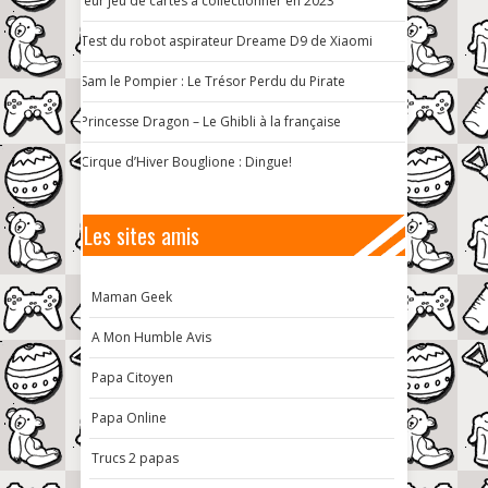
leur jeu de cartes à collectionner en 2023
Test du robot aspirateur Dreame D9 de Xiaomi
Sam le Pompier : Le Trésor Perdu du Pirate
Princesse Dragon – Le Ghibli à la française
Cirque d’Hiver Bouglione : Dingue!
Les sites amis
Maman Geek
A Mon Humble Avis
Papa Citoyen
Papa Online
Trucs 2 papas