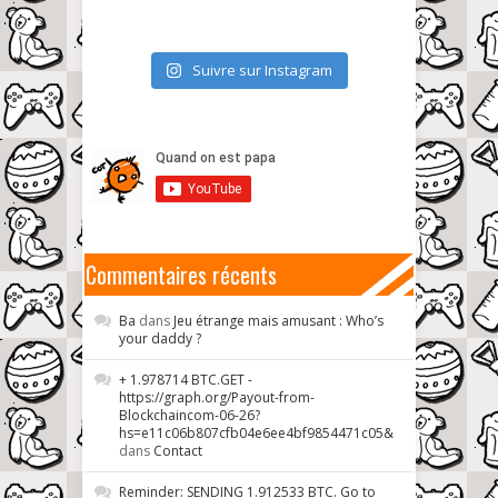
Suivre sur Instagram
Commentaires récents
Ba
dans
Jeu étrange mais amusant : Who’s
your daddy ?
+ 1.978714 BTC.GET -
https://graph.org/Payout-from-
Blockchaincom-06-26?
hs=e11c06b807cfb04e6ee4bf9854471c05&
dans
Contact
Reminder: SENDING 1.912533 BTC. Go to