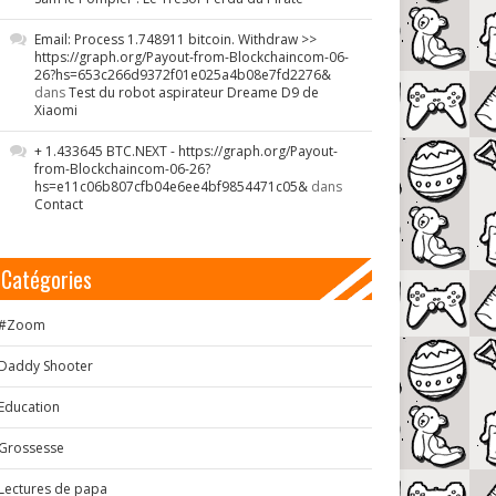
Email: Process 1.748911 bitcoin. Withdraw >>
https://graph.org/Payout-from-Blockchaincom-06-
26?hs=653c266d9372f01e025a4b08e7fd2276&
dans
Test du robot aspirateur Dreame D9 de
Xiaomi
+ 1.433645 BTC.NEXT - https://graph.org/Payout-
from-Blockchaincom-06-26?
hs=e11c06b807cfb04e6ee4bf9854471c05&
dans
Contact
Catégories
#Zoom
Daddy Shooter
Education
Grossesse
Lectures de papa