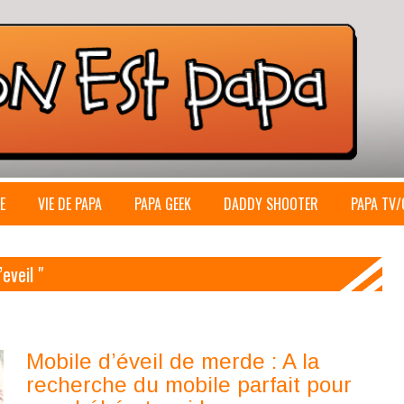
E
VIE DE PAPA
PAPA GEEK
DADDY SHOOTER
PAPA TV/
eveil "
Mobile d’éveil de merde : A la
recherche du mobile parfait pour