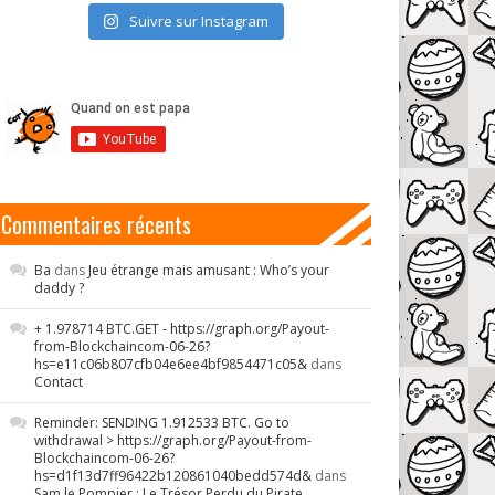
Suivre sur Instagram
Commentaires récents
Ba
dans
Jeu étrange mais amusant : Who’s your
daddy ?
+ 1.978714 BTC.GET - https://graph.org/Payout-
from-Blockchaincom-06-26?
hs=e11c06b807cfb04e6ee4bf9854471c05&
dans
Contact
Reminder: SENDING 1.912533 BTC. Go to
withdrawal > https://graph.org/Payout-from-
Blockchaincom-06-26?
hs=d1f13d7ff96422b120861040bedd574d&
dans
Sam le Pompier : Le Trésor Perdu du Pirate