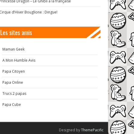
Princesse Dragon – Le Ghibli à la française
Cirque d’Hiver Bouglione : Dingue!
Les sites amis
Maman Geek
A Mon Humble Avis
Papa Citoyen
Papa Online
Trucs 2 papas
Papa Cube
Designed by
ThemePacific