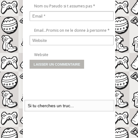
Nom ou Pseudo si t assumes pas
*
Email...Promis on ne le donne à personne
*
Website