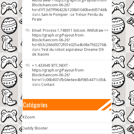
withdrawal > https://graph.org/Payout-from-
Blockchaincom-06-26?
hs=d1f13d7ff96422b120861040bedd574d&
dans
Sam le Pompier : Le Trésor Perdu du
Pirate
Email: Process 1.748911 bitcoin. Withdraw >>
https://graph.org/Payout-from-
Blockchaincom-06-26?
hs=653c266d9372f01e025a4b08e7fd2276&
dans
Test du robot aspirateur Dreame D9
de Xiaomi
+ 1.433645 BTC.NEXT -
https://graph.org/Payout-from-
Blockchaincom-06-26?
hs=e11c06b807cfb04e6ee4bf9854471c05&
dans
Contact
Catégories
#Zoom
Daddy Shooter