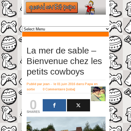
La mer de sable –
Bienvenue chez les
petits cowboys
Publié par
jean
-
le 01 juin 2016
dans
Papa en
sortie
0 Commentaire
[ssba]
0
SHARES