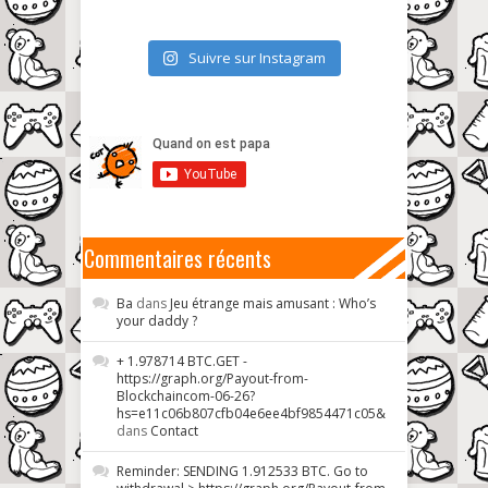
Suivre sur Instagram
Commentaires récents
Ba
dans
Jeu étrange mais amusant : Who’s
your daddy ?
+ 1.978714 BTC.GET -
https://graph.org/Payout-from-
Blockchaincom-06-26?
hs=e11c06b807cfb04e6ee4bf9854471c05&
dans
Contact
Reminder: SENDING 1.912533 BTC. Go to