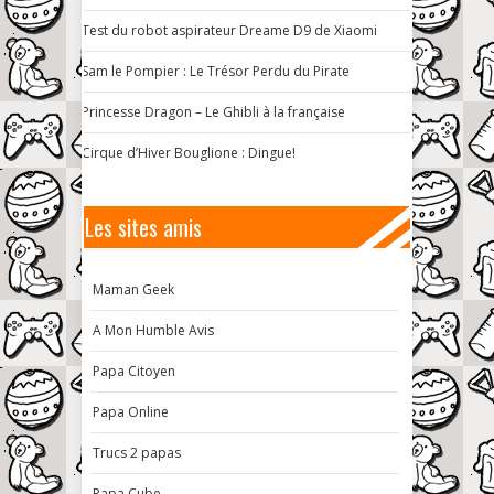
Test du robot aspirateur Dreame D9 de Xiaomi
Sam le Pompier : Le Trésor Perdu du Pirate
Princesse Dragon – Le Ghibli à la française
Cirque d’Hiver Bouglione : Dingue!
Les sites amis
Maman Geek
A Mon Humble Avis
Papa Citoyen
Papa Online
Trucs 2 papas
Papa Cube