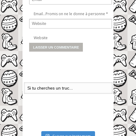
Email...Promis on ne le donne à personne
*
Website
Suivre sur Instagram