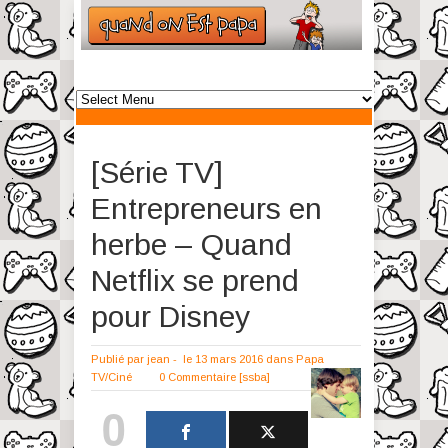
[Série TV]
Entrepreneurs en
herbe – Quand
Netflix se prend
pour Disney
Publié par
jean
-
le 13 mars 2016
dans
Papa
TV/Ciné
0 Commentaire
[ssba]
0