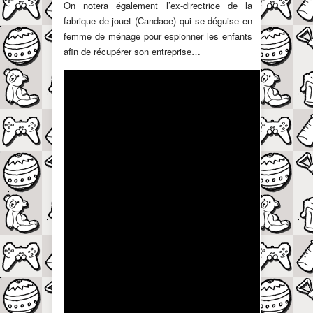
On notera également l’ex-directrice de la
fabrique de jouet (Candace) qui se déguise en
femme de ménage pour espionner les enfants
afin de récupérer son entreprise…