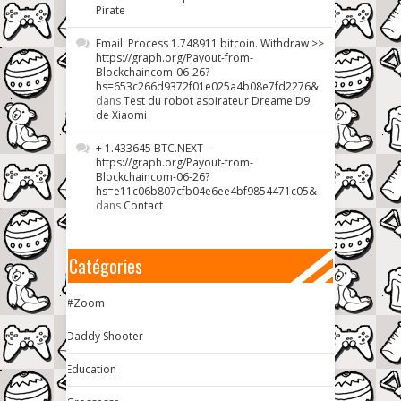
Pirate
Email: Process 1.748911 bitcoin. Withdraw >>
https://graph.org/Payout-from-
Blockchaincom-06-26?
hs=653c266d9372f01e025a4b08e7fd2276&
dans
Test du robot aspirateur Dreame D9
de Xiaomi
+ 1.433645 BTC.NEXT -
https://graph.org/Payout-from-
Blockchaincom-06-26?
hs=e11c06b807cfb04e6ee4bf9854471c05&
dans
Contact
Catégories
#Zoom
Daddy Shooter
Education