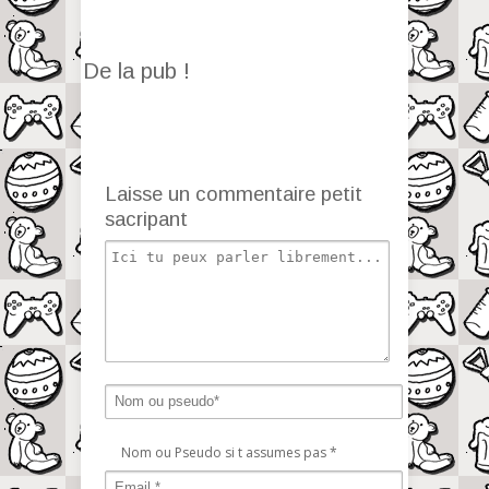
De la pub !
Laisse un commentaire petit
sacripant
Nom ou Pseudo si t assumes pas
*