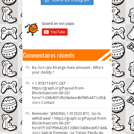
Commentaires récents
Ba
dans
Jeu étrange mais amusant : Who’s
your daddy ?
+ 1.978714 BTC.GET -
https://graph.org/Payout-from-
Blockchaincom-06-26?
hs=e11c06b807cfb04e6ee4bf9854471c05&
dans
Contact
Reminder: SENDING 1.912533 BTC. Go to
withdrawal > https://graph.org/Payout-from-
Blockchaincom-06-26?
hs=d1f13d7ff96422b120861040bedd574d&
dans
Sam le Pompier : Le Trésor Perdu du