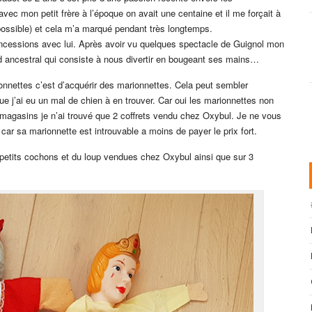
vec mon petit frère à l’époque on avait une centaine et il me forçait à
 possible) et cela m’a marqué pendant très longtemps.
ncessions avec lui. Après avoir vu quelques spectacle de Guignol mon
rd ancestral qui consiste à nous divertir en bougeant ses mains…
onnettes c’est d’acquérir des marionnettes. Cela peut sembler
e j’ai eu un mal de chien à en trouver. Car oui les marionnettes non
s magasins je n’ai trouvé que 2 coffrets vendu chez Oxybul. Je ne vous
r sa marionnette est introuvable a moins de payer le prix fort.
 petits cochons et du loup vendues chez Oxybul ainsi que sur 3