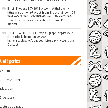
Email: Process 1.748911 bitcoin. Withdraw >>
https://graph.org/Payout-from-Blockchaincom-06-
26?hs=653c266d9372f01e025a4b08e7fd2276&
dans
Test du robot aspirateur Dreame D9 de
Xiaomi
+ 1.433645 BTC.NEXT - https://graph.org/Payout-
from-Blockchaincom-06-26?
hs=e11c06b807cfb04e6ee4bf9854471c05&
dans
Contact
Catégories
#Zoom
Daddy Shooter
Education
Grossesse
Lectures de papa