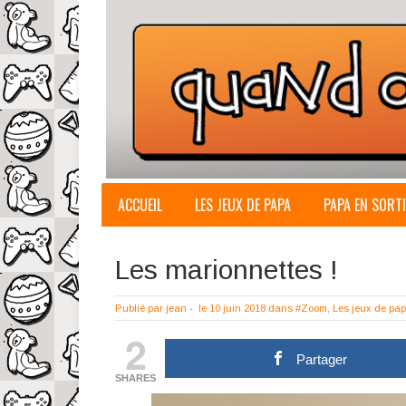
ACCUEIL
LES JEUX DE PAPA
PAPA EN SORTI
Les marionnettes !
Publié par
jean
-
le 10 juin 2018
dans
#Zoom
,
Les jeux de pa
2
Partager
SHARES