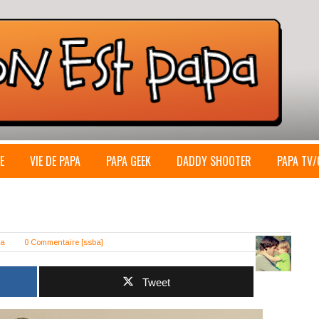
E
VIE DE PAPA
PAPA GEEK
DADDY SHOOTER
PAPA TV/
pa
0 Commentaire
[ssba]
Tweet