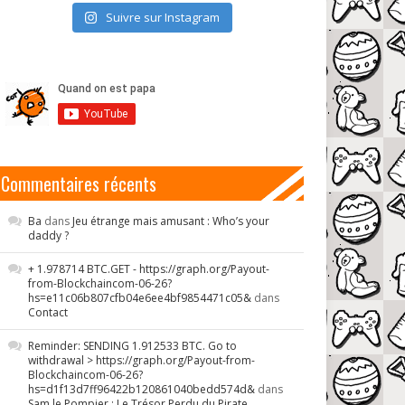
Suivre sur Instagram
Commentaires récents
Ba
dans
Jeu étrange mais amusant : Who’s your
daddy ?
+ 1.978714 BTC.GET - https://graph.org/Payout-
from-Blockchaincom-06-26?
hs=e11c06b807cfb04e6ee4bf9854471c05&
dans
Contact
Reminder: SENDING 1.912533 BTC. Go to
withdrawal > https://graph.org/Payout-from-
Blockchaincom-06-26?
hs=d1f13d7ff96422b120861040bedd574d&
dans
Sam le Pompier : Le Trésor Perdu du Pirate